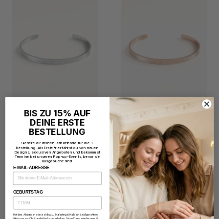
BIS ZU 15% AUF
COORDINATES BANGLE |
COORDINATES BANGLE |
DEINE ERSTE
COLOR SILVER MATT
COLOR ROSE GOLD
4MM
MATT 4MM
BESTELLUNG
€45,00
€45,00
Sichere dir deinen Rabattcode für die 1.
Bestellung. Als Erste*r erfährst du von neuen
Designs, exklusiven Angeboten und bekommst
Termine bei unseren Pop-up-Events, bevor sie
ausgebucht sind.
E-MAIL-ADRESSE
GEBURTSTAG
WAS UNSERE KUNDEN SAGEN
Mit dem Absenden stimmst du zu, Marketing-E-Mails und zielgerichtete
Werbung von Oh Bracelet Berlin zu erhalten. Deine Daten werden gemäß