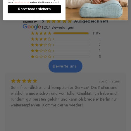
Oh Bracelet -
unserer
Datenschutzerklärung
verarbeitet. Abmeldung jederzeit möglich.
Permanent Armband
Rabattcode sichern
in München
5
Ausgezeichnet!
¡
¡
¡
¡
¡
1207 Bewertungen
1189
¡
¡
¡
¡
¡
8
¡
¡
¡
¡
¢
2
¡
¡
¡
¢
¢
3
¡
¡
¢
¢
¢
5
¡
¢
¢
¢
¢
Bewerte uns!
¡
¡
¡
¡
¡
vor einer Woche
richtiger schöner Laden und tolle Auswahl! dankeee <3