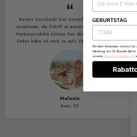
Bestes Geschenk! Der Armreif ist so hochwertig
GEBURTSTAG
verarbeitet, die Schrift ist extrem gut lesbar -andere
Markenprodukte können hier absolut nicht mithalten!
Selten habe ich mich so aufs Verschenken gefreut.
Mit dem Absenden stimmst du zu
Werbung von Oh Bracelet Berlin
unserer
Datenschutzerklärung
v
Rabatt
Melanie
Bonn, DE