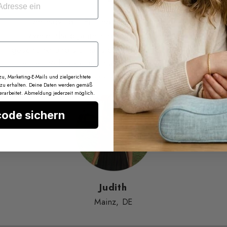
Ich habe die Freundschaftsarmbänder vor
zweieinhalb Jahren meiner besten Freundin
geschenkt und sie hat sich total gefreut. Wir lieben
euren Schmuck und tragen ihn seit dem jeden
einzelnen Tag.
, Marketing-E-Mails und zielgerichtete
 zu erhalten. Deine Daten werden gemäß
erarbeitet. Abmeldung jederzeit möglich.
code sichern
Judith
Mainz, DE